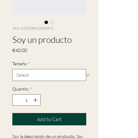
SKU: 632835642834572
Soy un producto
Price
€40.00
Tamaño
*
Quantity
*
Add to Cart
Soy la descripción de un producto. Soy 