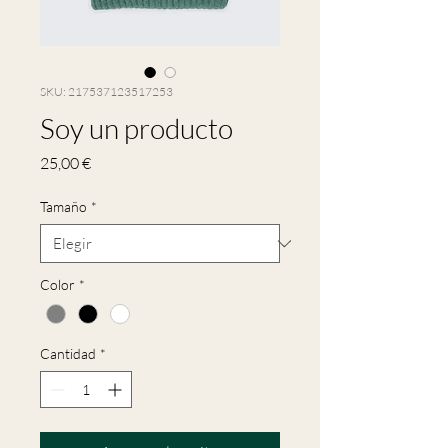
SKU: 217537123517253
Soy un producto
Precio
25,00 €
Tamaño
*
Color
*
Cantidad
*