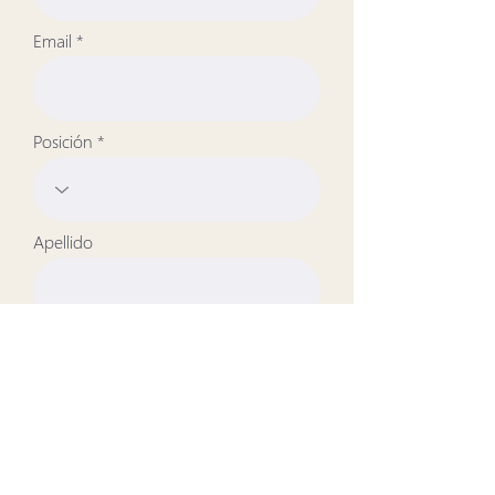
Email
Posición
Apellido
Teléfono
Enlace al CV/LinkedIn